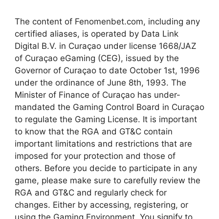
The content of Fenomenbet.com, including any
certified aliases, is operated by Data Link
Digital B.V. in Curaçao under license 1668/JAZ
of Curaçao eGaming (CEG), issued by the
Governor of Curaçao to date October 1st, 1996
under the ordinance of June 8th, 1993. The
Minister of Finance of Curaçao has under-
mandated the Gaming Control Board in Curaçao
to regulate the Gaming License. It is important
to know that the RGA and GT&C contain
important limitations and restrictions that are
imposed for your protection and those of
others. Before you decide to participate in any
game, please make sure to carefully review the
RGA and GT&C and regularly check for
changes. Either by accessing, registering, or
using the Gaming Environment, You signify to