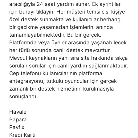
aracılığıyla 24 saat yardım sunar. Ek ayrıntılar
için burayı tıklayın. Her müşteri temsilcisi kişiye
özel destek sunmakta ve kullanıcılar herhangi
bir gecikme yaşamadan işlemlerini anında
tamamlayabilmektedir. Bu bir gerçek.
Platformda veya üyeler arasında yaşanabilecek
her türlü sorunda canlı destek mevcuttur.
Mevcut kaynakların yanı sıra site hakkında sıkça
sorulan sorular için canlı yardım sağlanmaktadır.
Cep telefonu kullanıcılarının platforma
entegrasyonu, tutkulu oyuncular için gerçek
zamanlı bir destek hizmetinin kurulmasıyla
sonuçlandı.
Havale
Papara
Payfix
Kredi Kartı