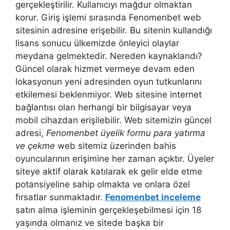
gerçekleştirilir. Kullanıcıyı mağdur olmaktan
korur. Giriş işlemi sırasında Fenomenbet web
sitesinin adresine erişebilir. Bu sitenin kullandığı
lisans sonucu ülkemizde önleyici olaylar
meydana gelmektedir. Nereden kaynaklandı?
Güncel olarak hizmet vermeye devam eden
lokasyonun yeni adresinden oyun tutkunlarını
etkilemesi beklenmiyor. Web sitesine internet
bağlantısı olan herhangi bir bilgisayar veya
mobil cihazdan erişilebilir. Web sitemizin güncel
adresi,
Fenomenbet üyelik formu para yatırma
ve çekme
web sitemiz üzerinden bahis
oyuncularının erişimine her zaman açıktır. Üyeler
siteye aktif olarak katılarak ek gelir elde etme
potansiyeline sahip olmakta ve onlara özel
fırsatlar sunmaktadır.
Fenomenbet inceleme
satın alma işleminin gerçekleşebilmesi için 18
yaşında olmanız ve sitede başka bir