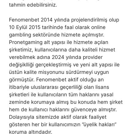
tahmin edebilirsiniz.
Fenomenbet 2014 yılında projelendirilmiş olup
10 Eylül 2015 tarihinde faal olarak online
gambling sektöründe hizmete açılmıştır.
Pronetgaming alt yapısı ile hizmete açılan
şirketimiz, kullanıcılarına daha kaliteli hizmet
verebilmek adına 2024 yılında provider
değişiklliği gerçekleştirmiş ve yeni alt yapısı ile
üstün kalite misyonunu sürdürmeyi uygun
görmüştür. Fenomenbet aktif olduğu an
itibariyle uluslararası geçerliliği olan lisans
şirketleri ile kullanıcıların tüm haklarını yasal
zeminde korumaya almış bu konuda hem şirket
hem de kullanıcı haklarını güvenceye almıştır.
Dolayısıyla sitemizde aktif olarak faaliyet
gösteren her bir kullanıcımızın ‘’üyelik hakları’’
koruma altındadır.