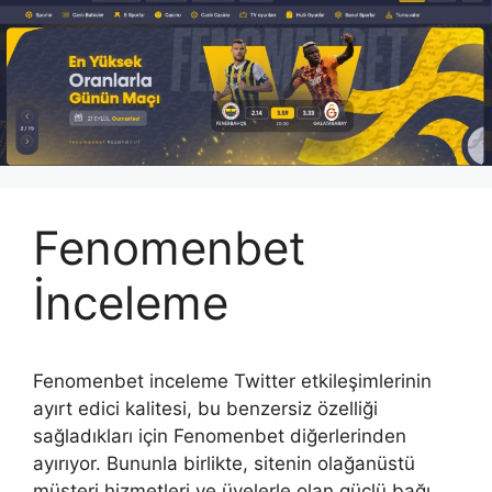
Fenomenbet
İnceleme
Fenomenbet inceleme Twitter etkileşimlerinin
ayırt edici kalitesi, bu benzersiz özelliği
sağladıkları için Fenomenbet diğerlerinden
ayırıyor. Bununla birlikte, sitenin olağanüstü
müşteri hizmetleri ve üyelerle olan güçlü bağı,