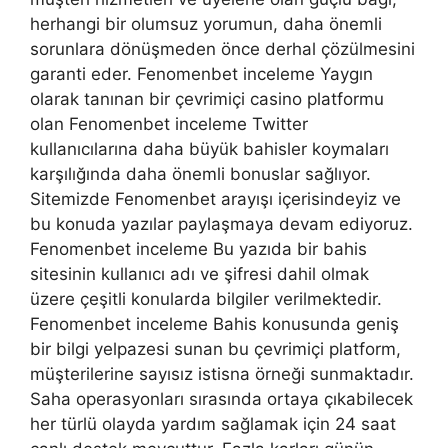
herhangi bir olumsuz yorumun, daha önemli
sorunlara dönüşmeden önce derhal çözülmesini
garanti eder. Fenomenbet inceleme Yaygın
olarak tanınan bir çevrimiçi casino platformu
olan Fenomenbet inceleme Twitter
kullanıcılarına daha büyük bahisler koymaları
karşılığında daha önemli bonuslar sağlıyor.
Sitemizde Fenomenbet arayışı içerisindeyiz ve
bu konuda yazılar paylaşmaya devam ediyoruz.
Fenomenbet inceleme Bu yazıda bir bahis
sitesinin kullanıcı adı ve şifresi dahil olmak
üzere çeşitli konularda bilgiler verilmektedir.
Fenomenbet inceleme Bahis konusunda geniş
bir bilgi yelpazesi sunan bu çevrimiçi platform,
müşterilerine sayısız istisna örneği sunmaktadır.
Saha operasyonları sırasında ortaya çıkabilecek
her türlü olayda yardım sağlamak için 24 saat