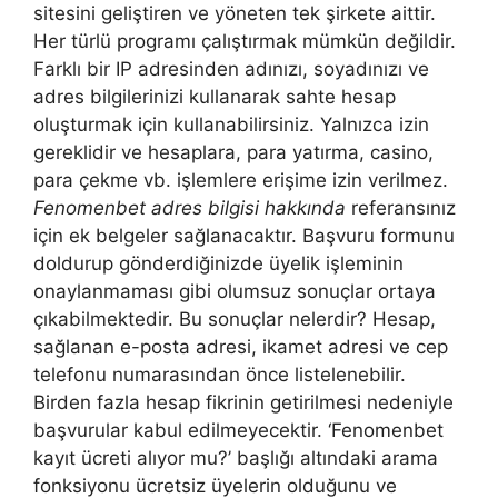
sitesini geliştiren ve yöneten tek şirkete aittir.
Her türlü programı çalıştırmak mümkün değildir.
Farklı bir IP adresinden adınızı, soyadınızı ve
adres bilgilerinizi kullanarak sahte hesap
oluşturmak için kullanabilirsiniz. Yalnızca izin
gereklidir ve hesaplara, para yatırma, casino,
para çekme vb. işlemlere erişime izin verilmez.
Fenomenbet adres bilgisi hakkında
referansınız
için ek belgeler sağlanacaktır. Başvuru formunu
doldurup gönderdiğinizde üyelik işleminin
onaylanmaması gibi olumsuz sonuçlar ortaya
çıkabilmektedir. Bu sonuçlar nelerdir? Hesap,
sağlanan e-posta adresi, ikamet adresi ve cep
telefonu numarasından önce listelenebilir.
Birden fazla hesap fikrinin getirilmesi nedeniyle
başvurular kabul edilmeyecektir. ‘Fenomenbet
kayıt ücreti alıyor mu?’ başlığı altındaki arama
fonksiyonu ücretsiz üyelerin olduğunu ve