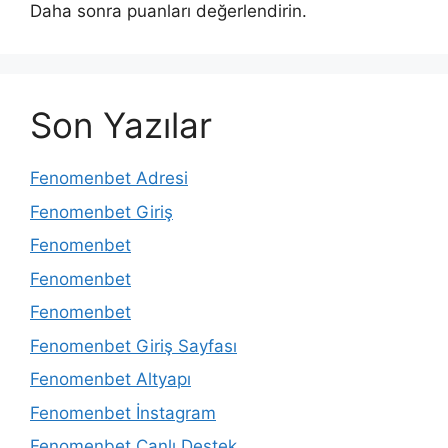
Daha sonra puanları değerlendirin.
Son Yazılar
Fenomenbet Adresi
Fenomenbet Giriş
Fenomenbet
Fenomenbet
Fenomenbet
Fenomenbet Giriş Sayfası
Fenomenbet Altyapı
Fenomenbet İnstagram
Fenomenbet Canlı Destek