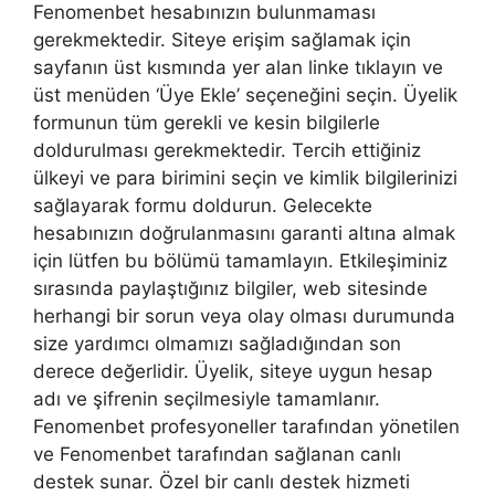
Fenomenbet hesabınızın bulunmaması
gerekmektedir. Siteye erişim sağlamak için
sayfanın üst kısmında yer alan linke tıklayın ve
üst menüden ‘Üye Ekle’ seçeneğini seçin. Üyelik
formunun tüm gerekli ve kesin bilgilerle
doldurulması gerekmektedir. Tercih ettiğiniz
ülkeyi ve para birimini seçin ve kimlik bilgilerinizi
sağlayarak formu doldurun. Gelecekte
hesabınızın doğrulanmasını garanti altına almak
için lütfen bu bölümü tamamlayın. Etkileşiminiz
sırasında paylaştığınız bilgiler, web sitesinde
herhangi bir sorun veya olay olması durumunda
size yardımcı olmamızı sağladığından son
derece değerlidir. Üyelik, siteye uygun hesap
adı ve şifrenin seçilmesiyle tamamlanır.
Fenomenbet profesyoneller tarafından yönetilen
ve Fenomenbet tarafından sağlanan canlı
destek sunar. Özel bir canlı destek hizmeti