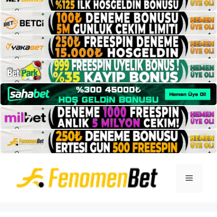
İçeriğe
atla
Menü