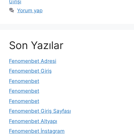
Girişi
Yorum yap
Son Yazılar
Fenomenbet Adresi
Fenomenbet Giriş
Fenomenbet
Fenomenbet
Fenomenbet
Fenomenbet Giriş Sayfası
Fenomenbet Altyapı
Fenomenbet İnstagram