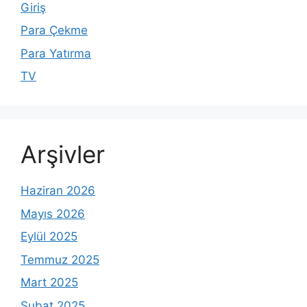
Giriş
Para Çekme
Para Yatırma
TV
Arşivler
Haziran 2026
Mayıs 2026
Eylül 2025
Temmuz 2025
Mart 2025
Şubat 2025