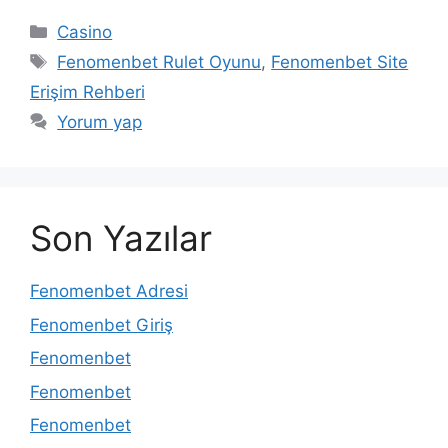
Kategoriler
Casino
Etiketler
Fenomenbet Rulet Oyunu
,
Fenomenbet Site
Erişim Rehberi
Yorum yap
Son Yazılar
Fenomenbet Adresi
Fenomenbet Giriş
Fenomenbet
Fenomenbet
Fenomenbet