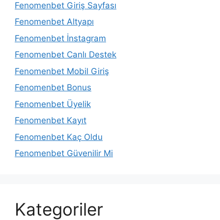
Fenomenbet Giriş Sayfası
Fenomenbet Altyapı
Fenomenbet İnstagram
Fenomenbet Canlı Destek
Fenomenbet Mobil Giriş
Fenomenbet Bonus
Fenomenbet Üyelik
Fenomenbet Kayıt
Fenomenbet Kaç Oldu
Fenomenbet Güvenilir Mi
Kategoriler