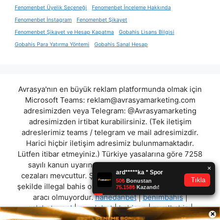
Fenomenbet Üyelik Seçeneği
Fenomenbet İnceleme Hakkında
Fenomenbet İnstagram
Fenomenbet Şikayet
Fenomenbet Şikayet ve Hesap Kapatma
Gobahis Lisans Bilgisi
Gobahis Para Yatırma Yöntemi
Gobahis Sanal Hesap
Avrasya'nın en büyük reklam platformunda olmak için
Microsoft Teams:
reklam@avrasyamarketing.com
adresimizden veya Telegram: @Avrasyamarketing
adresimizden irtibat kurabilirsiniz. (Tek iletişim
adreslerimiz teams / telegram ve mail adresimizdir.
Harici hiçbir iletişim adresimiz bulunmamaktadır.
Lütfen itibar etmeyiniz.) Türkiye yasalarına göre 7258
sayılı kanun uyarınca yasa dışı bahis oynamanın
cezaları mevcuttur. Şu an bulunduğunuz site hiç bir
şekilde illegal bahis oyunları oynatmıyor ve oynamaya
aracı olmuyordur.
hanedanbet
|
benimbahis
|
galabetuyeol
|
purplebet
|
bahisen
|
royalbahis
|
×
wolbet
|
betsortiegit
"