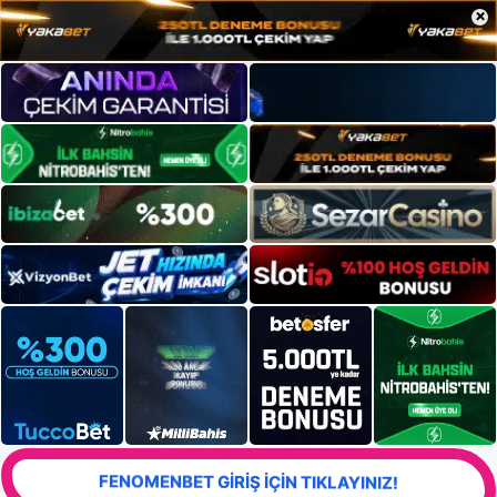
×
FENOMENBET GİRİŞ İÇİN TIKLAYINIZ!