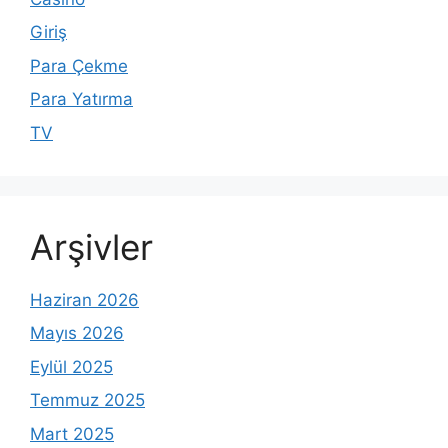
Giriş
Para Çekme
Para Yatırma
TV
Arşivler
Haziran 2026
Mayıs 2026
Eylül 2025
Temmuz 2025
Mart 2025