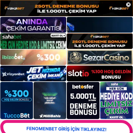
×
FENOMENBET GİRİŞ İÇİN TIKLAYINIZ!