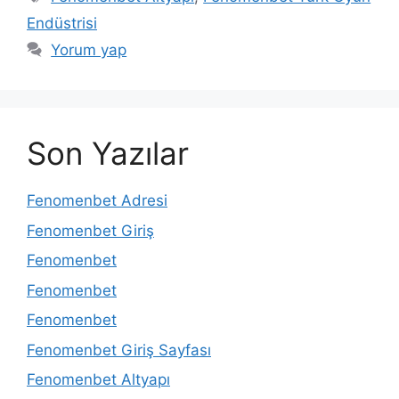
Endüstrisi
Yorum yap
Son Yazılar
Fenomenbet Adresi
Fenomenbet Giriş
Fenomenbet
Fenomenbet
Fenomenbet
Fenomenbet Giriş Sayfası
Fenomenbet Altyapı