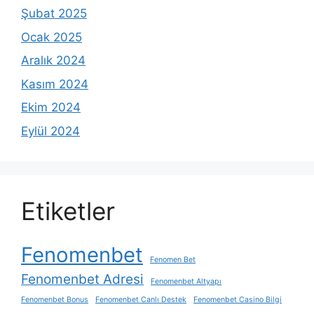
Şubat 2025
Ocak 2025
Aralık 2024
Kasım 2024
Ekim 2024
Eylül 2024
Etiketler
Fenomenbet
Fenomen Bet
Fenomenbet Adresi
Fenomenbet Altyapı
Fenomenbet Bonus
Fenomenbet Canlı Destek
Fenomenbet Casino Bilgi