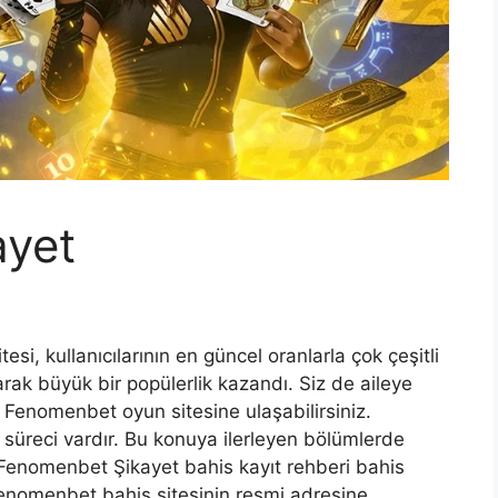
ayet
, kullanıcılarının en güncel oranlarla çok çeşitli
rak büyük bir popülerlik kazandı. Siz de aileye
ak Fenomenbet oyun sitesine ulaşabilirsiniz.
 süreci vardır. Bu konuya ilerleyen bölümlerde
 Fenomenbet Şikayet bahis kayıt rehberi bahis
Fenomenbet bahis sitesinin resmi adresine