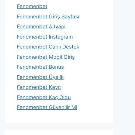
Fenomenbet
Fenomenbet Giriş Sayfası
Fenomenbet Altyapı
Fenomenbet İnstagram
Fenomenbet Canlı Destek
Fenomenbet Mobil Giriş
Fenomenbet Bonus
Fenomenbet Üyelik
Fenomenbet Kayıt
Fenomenbet Kaç Oldu
Fenomenbet Güvenilir Mi