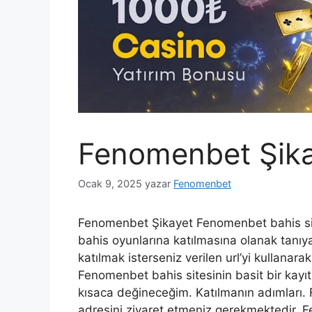
Fenomenbet Şik
Ocak 9, 2025
yazar
Fenomenbet
Fenomenbet Şikayet Fenomenbet bahis sitesi
bahis oyunlarına katılmasına olanak tanıya
katılmak isterseniz verilen url’yi kullanar
Fenomenbet bahis sitesinin basit bir kayıt
kısaca değineceğim. Katılmanın adımları.
adresini ziyaret etmeniz gerekmektedir. 