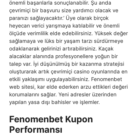
önemli başarılarla sonuçlanabilir. Şu anda
çevrimiçi bir başvuru size yardımcı olacak ve
paranızı sağlayacaktır.’ Üye olarak birçok
heyecan verici yarışmaya katılabilir ve önemli
ölçüde verimlilik elde edebilirsiniz. Yüksek değer
sağlamaya ve lüks bir yaşam tarzı sürdürmeye
odaklanarak gelirinizi artırabilirsiniz. Kaçak
alacaklar alanında profesyonellere yoğun bir
talep var. İyi düşünülmüş bir kazanma stratejisi
oluşturarak artık çevrimiçi casino oyunlarında en
etkili yaklaşımı uygulayabilirsiniz. Fenomenbet
web sitesi, kar elde ederken arzu ettikleri değeri
korumalarını sağlar. Yeni adresler üzerinden
yapılan yasa dışı bahisler ve işlemler.
Fenomenbet Kupon
Performansı