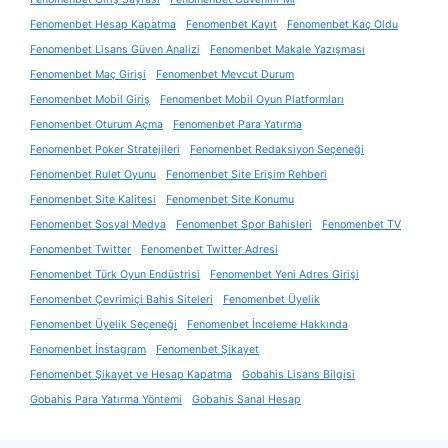
Fenomenbet Hesap Kapatma
Fenomenbet Kayıt
Fenomenbet Kaç Oldu
Fenomenbet Lisans Güven Analizi
Fenomenbet Makale Yazışması
Fenomenbet Maç Girişi
Fenomenbet Mevcut Durum
Fenomenbet Mobil Giriş
Fenomenbet Mobil Oyun Platformları
Fenomenbet Oturum Açma
Fenomenbet Para Yatırma
Fenomenbet Poker Stratejileri
Fenomenbet Redaksiyon Seçeneği
Fenomenbet Rulet Oyunu
Fenomenbet Site Erişim Rehberi
Fenomenbet Site Kalitesi
Fenomenbet Site Konumu
Fenomenbet Sosyal Medya
Fenomenbet Spor Bahisleri
Fenomenbet TV
Fenomenbet Twitter
Fenomenbet Twitter Adresi
Fenomenbet Türk Oyun Endüstrisi
Fenomenbet Yeni Adres Girişi
Fenomenbet Çevrimiçi Bahis Siteleri
Fenomenbet Üyelik
Fenomenbet Üyelik Seçeneği
Fenomenbet İnceleme Hakkında
Fenomenbet İnstagram
Fenomenbet Şikayet
Fenomenbet Şikayet ve Hesap Kapatma
Gobahis Lisans Bilgisi
Gobahis Para Yatırma Yöntemi
Gobahis Sanal Hesap