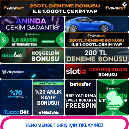
×
FENOMENBET GİRİŞ İÇİN TIKLAYINIZ!