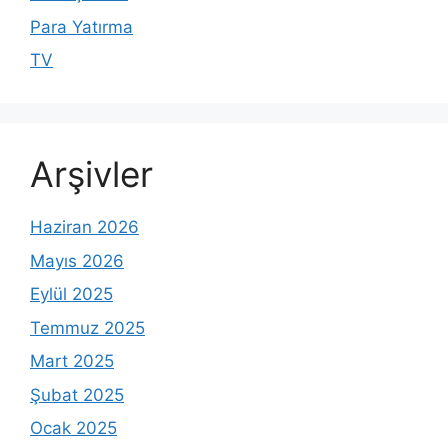
Para Yatırma
TV
Arşivler
Haziran 2026
Mayıs 2026
Eylül 2025
Temmuz 2025
Mart 2025
Şubat 2025
Ocak 2025